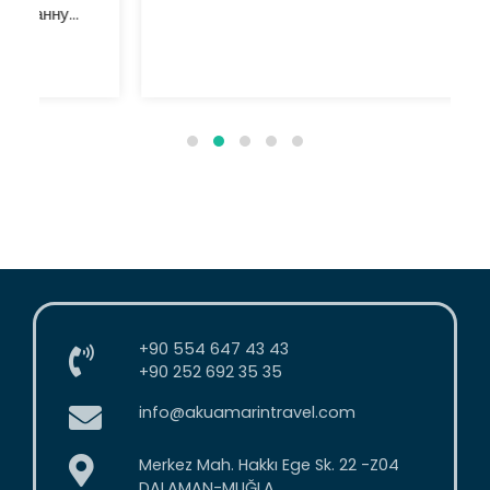
белые водопады и небольшие бассейны.
Иераполис и его…
+90 554 647 43 43
+90 252 692 35 35
info@akuamarintravel.com
Merkez Mah. Hakkı Ege Sk. 22 -Z04
DALAMAN-MUĞLA