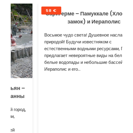
58 €
Саригерме – Памуккале (Хлопковый
замок) и Иераполис
Восьмое чудо света! Душевное наслаждение
природой! Будучи известняком с
естественными водными ресурсами, Памуккале
предлагает невероятные виды на белый замок,