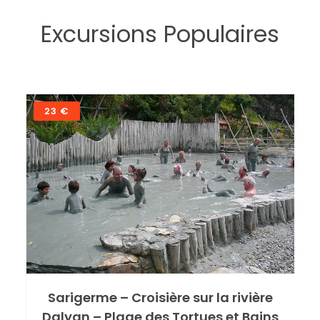
Excursions Populaires
58 €
Sarigerme – Pamukkale (Château
de coton) et Hiérapolis
La huitième merveille du monde! Une
expérience de la nature pleine d'âme! Étant
un calcaire avec des ressources naturelles
en eau, Pamukkale offre des vues
incroyables sur le château blanc, les
cascades blanches et les petits bassins.
Avec une eau curative…