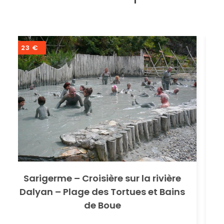
58 €
Sarigerme – Pamukkale (Château
de coton) et Hiérapolis
La huitième merveille du monde! Une
expérience de la nature pleine d'âme! Étant
un calcaire avec des ressources naturelles
en eau, Pamukkale offre des vues
incroyables sur le château blanc, les
cascades blanches et les petits bassins.
Avec une eau curative…