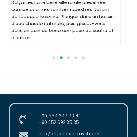
+90 554 647 43 43
+90 252 692 35 35
info@akuamarintravel.com